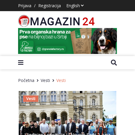
Prijava
/
Registracija
Početna
Vesti
Vesti
Vesti
Ujedinjena opozicija: U Novom Sadu 2. juna