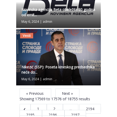
Novinska agencija Beta obeležila 30 godina
od emit...
May 6, 2024
|
admin
Vesti
Nikezić (SSP): Poseta kineskog predsednika
neće do...
May 6, 2024
|
admin
« Previous
Next »
Showing
17569
to
17576
of
18755
results
1
2
...
2194
2195
2196
2197