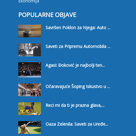
Ekonomija
POPULARNE OBJAVE
Savršen Poklon za Njega: Auto ...
Saveti za Pripremu Automobila ...
Agasi: Đoković je najbolji ten...
Očaravajuće Šoping Iskustvo u ...
Reci mi da ti je prazna glava,...
Oaza Zelenila: Saveti za Uređe...