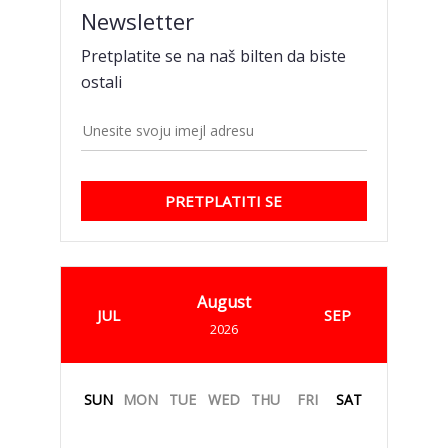
Newsletter
Pretplatite se na naš bilten da biste
ostali
PRETPLATITI SE
August
JUL
SEP
2026
SUN
MON
TUE
WED
THU
FRI
SAT