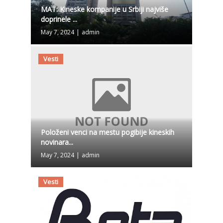
MAT: Kineske kompanije u Srbiji najviše
doprinele ...
May 7, 2024
|
admin
Vesti
Položeni venci na mestu pogibije kineskih
novinara...
May 7, 2024
|
admin
Vesti