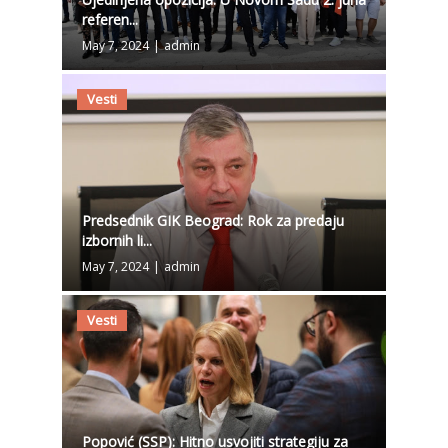
referen...
May 7, 2024
|
admin
Vesti
Predsednik GIK Beograd: Rok za predaju
izbornih li...
May 7, 2024
|
admin
Vesti
Popović (SSP): Hitno usvojiti strategiju za