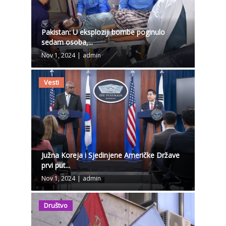
Pakistan: U eksploziji bombe poginulo
sedam osoba,...
Nov 1, 2024
|
admin
Vesti
Južna Koreja i Sjedinjene Američke Države
prvi put...
Nov 1, 2024
|
admin
Društvo