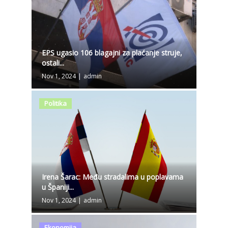
EPS ugasio 106 blagajni za plaćanje struje,
ostali...
Nov 1, 2024
|
admin
Politika
Irena Šarac: Među stradalima u poplavama
u Španiji...
Nov 1, 2024
|
admin
Ekonomija