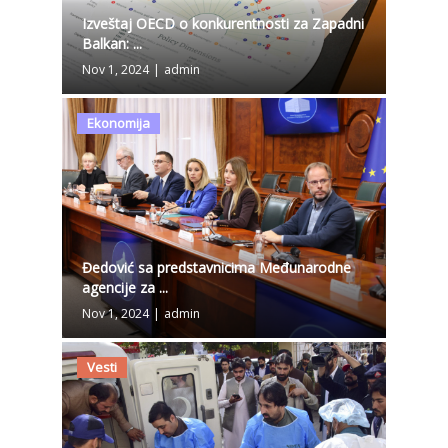
Izveštaj OECD o konkurentnosti za Zapadni
Balkan: ...
Nov 1, 2024
|
admin
Ekonomija
Đedović sa predstavnicima Međunarodne
agencije za ...
Nov 1, 2024
|
admin
Vesti