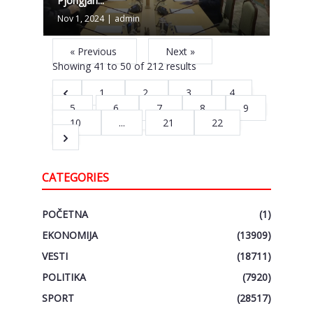
Pjongjan...
Nov 1, 2024
|
admin
« Previous
Next »
Showing
41
to
50
of
212
results
1
2
3
4
5
6
7
8
9
10
...
21
22
CATEGORIES
POČETNA
(1)
EKONOMIJA
(13909)
VESTI
(18711)
POLITIKA
(7920)
SPORT
(28517)