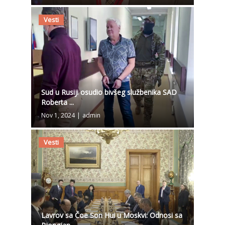
Vesti
Sud u Rusiji osudio bivšeg službenika SAD
Roberta ...
Nov 1, 2024
|
admin
Vesti
Lavrov sa Čoe Son Hui u Moskvi: Odnosi sa