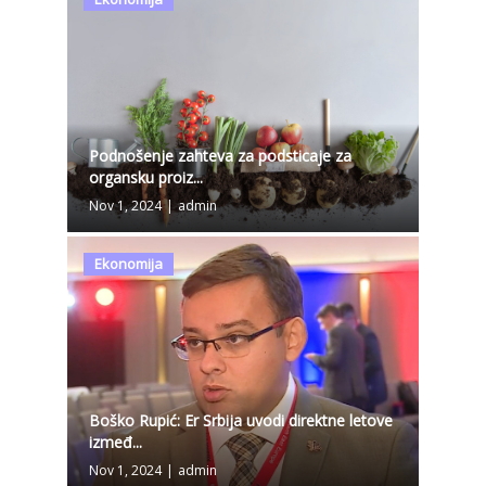
Podnošenje zahteva za podsticaje za
organsku proiz...
Nov 1, 2024
|
admin
Ekonomija
Boško Rupić: Er Srbija uvodi direktne letove
izmeđ...
Nov 1, 2024
|
admin