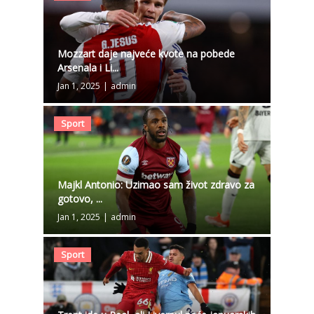
Mozzart daje najveće kvote na pobede
Arsenala i Li...
Jan 1, 2025
|
admin
Sport
Majkl Antonio: Uzimao sam život zdravo za
gotovo, ...
Jan 1, 2025
|
admin
Sport