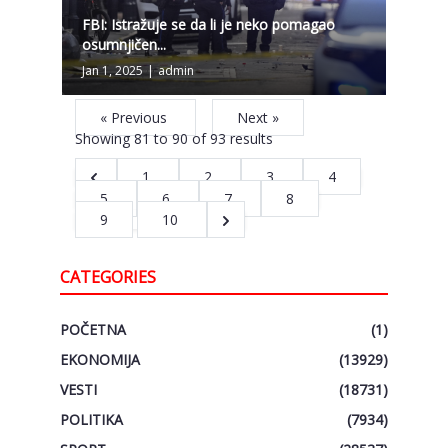
FBI: Istražuje se da li je neko pomagao
osumnjičen...
Jan 1, 2025
|
admin
« Previous
Next »
Showing
81
to
90
of
93
results
1
2
3
4
5
6
7
8
9
10
CATEGORIES
POČETNA
(1)
EKONOMIJA
(13929)
VESTI
(18731)
POLITIKA
(7934)