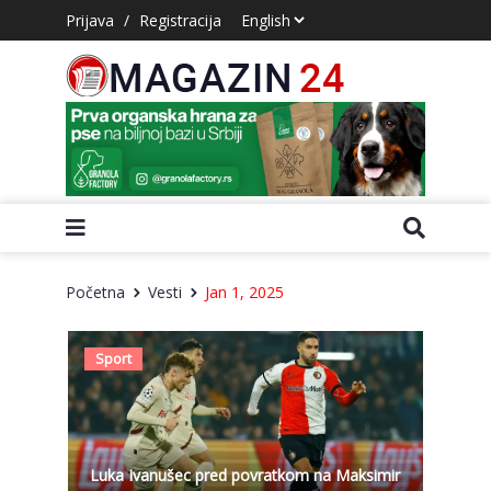
Prijava
/
Registracija
Početna
Vesti
Jan 1, 2025
Sport
Luka Ivanušec pred povratkom na Maksimir