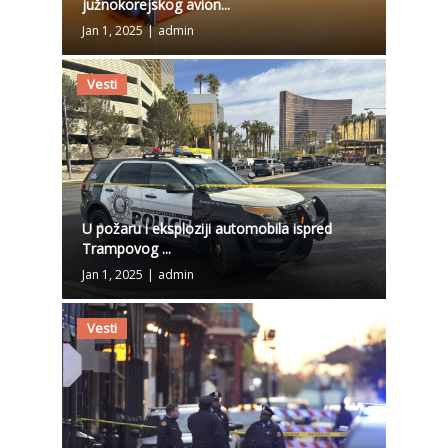
južnokorejskog avion...
Jan 1, 2025
|
admin
Vesti
U požaru i eksploziji automobila ispred
Trampovog ...
Jan 1, 2025
|
admin
Vesti