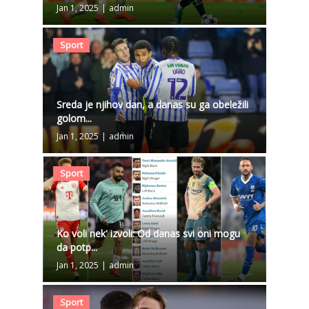
Jan 1, 2025
|
admin
Sport
Sreda je njihov dan, a danas su ga obeležili
golom...
Jan 1, 2025
|
admin
Sport
Ko voli nek' izvoli: Od danas svi oni mogu
da potp...
Jan 1, 2025
|
admin
Sport