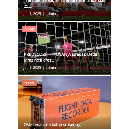
Trent ide u Real, ali Liverpul neće januarskih
25....
Jan 1, 2025
|
admin
Sport
PREDLOZZI I TIPOVANJA (sreda): Deda
Mraz nosi dres...
Jan 1, 2025
|
admin
Vesti
Oštećena crna kutija srušenog